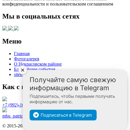
конфиденциальности и пользовательским соглашением
Мы в социальных сетях
Меню
Главная
Фотогалерея
О Некрасовском районе
×
Ближайшие события
sitemap.xml
Получайте самую свежую
Как с нами связаться
информацию в Telegram
Подпишитесь, чтобы первыми получать
информацию от нас.
+7 (992)-104-09-88
Подписаться в Telegram
mbu_patriot@bk.ru
© 2015-2024 «Туристический портал Некрасовского района»