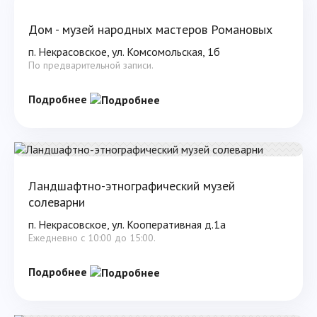
Дом - музей народных мастеров Романовых
п. Некрасовское, ул. Комсомольская, 1б
По предварительной записи.
Подробнее
Ландшафтно-этнографический музей
солеварни
п. Некрасовское, ул. Кооперативная д.1а
Ежедневно с 10:00 до 15:00.
Подробнее