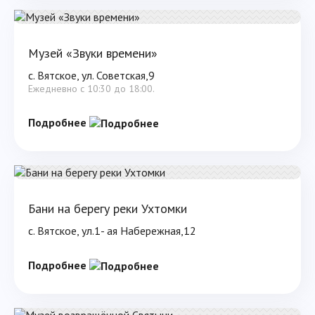
Музей «Звуки времени»
с. Вятское, ул. Советская,9
Ежедневно с 10:30 до 18:00.
Подробнее
Бани на берегу реки Ухтомки
с. Вятское, ул.1- ая Набережная,12
Подробнее