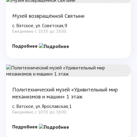
Музей возвращённой Святыни
с. Вятское, ул. Советская,9
Ежедневно с 10:30 до 18:00.
Подробнее
Политехнический музей «Удивительный мир
механизмов и машин» 1 этаж
с. Вятское, ул. Ярославская,1
Ежедневно с 10:30 до 18:00.
Подробнее