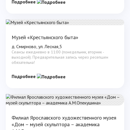
Подробнее
Музей «Крестьянского быта»
д. Смирново, ул. Лесная,5
Сеансы ежедневно в 11:00 (понедельник, вторник -
выходной). Предварительная запись через ресепшен
обязательна!
Подробнее
Филиал Ярославского художественного музея
«Дом – музей скульптора – академика