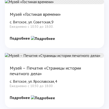
Музей «Гостиная времени»
с. Вятское, ул. Советская,9
Ежедневно с 10:30 до 18:00.
Подробнее
Музей – Печатня «Страницы истории
печатного дела»
с. Вятское, ул. Ярославская,4
Ежедневно с 10:30 до 18:00 .
Подробнее