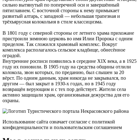
сильно вытянутый по поперечной оси и завершённый
пятиглавием. С восточной стороны к нему примыкает
развитый алтарь, с западной — небольшая трапезная и
трёхъярусная колокольня в стиле классицизма.
В 1801 году с северной стороны от летнего храма прихожане
пристроили зимнюю церковь во имя Илии Пророка с одним
приделом. Так сложился храмовый комплекс. Вокруг
комплекса располагалось сельское кладбище, обнесённое
оградой.
Внутренние росписи появились в середине XIX века, а в 1925
году их поновили. В 1905 году на средства общины отлили
колокола, звон которых, по преданию, был слышен за 20
вёрст. По одним данным, храм никогда не закрывался, по
другим — был закрыт в 1930-х годах, но в 1945 году
возвращён верующим и с тех пор действует. Жители села
активно защищали храм, организовывая дежурства для его
охраны.
Использование сайта означает согласие с политикой
конфиденциальности и пользовательским соглашением